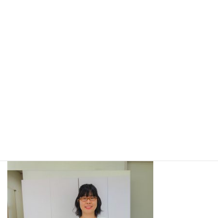
コ
ナ
ン
ビ
テ
ゲ
ン
ー
ツ
シ
へ
ョ
メディア
ス
ン
キ
に
ッ
移
プ
動
ホーム
最
2019年3月15日
2019年3月15日
西尾 麻矢子
終
更
新
日
時
: