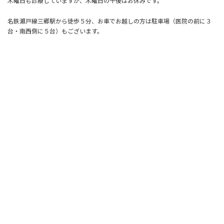
木曜日も診療していますが、木曜日の午後はお休みです。
名鉄瀬戸線三郷駅から徒歩５分、お車でお越しの方は駐車場（医院の前に３
台・南西側に５台）もございます。