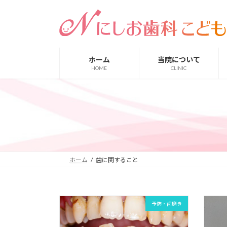
コ
ナ
ン
ビ
テ
ゲ
ン
ー
ツ
シ
ホーム
当院について
へ
ョ
HOME
CLINIC
ス
ン
キ
に
ッ
移
プ
動
ホーム
歯に関すること
予防・歯磨き