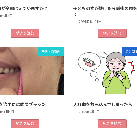
歯が全部はえていますか？
子どもの歯が抜けたら前後の歯
て
4年2月6日
2024年1月21日
続きを読む
続きを読む
予防・歯磨き
歯に関
を治すには歯間ブラシだ
入れ歯を飲み込んでしまったら
3年10月1日
2023年9月3日
続きを読む
続きを読む