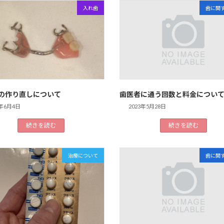
入れ歯
歯に関
の作り直しについて
歯医者に通う回数と料金につい
3年6月4日
2023年5月28日
続きを読む
続きを読む
治療について
歯に関