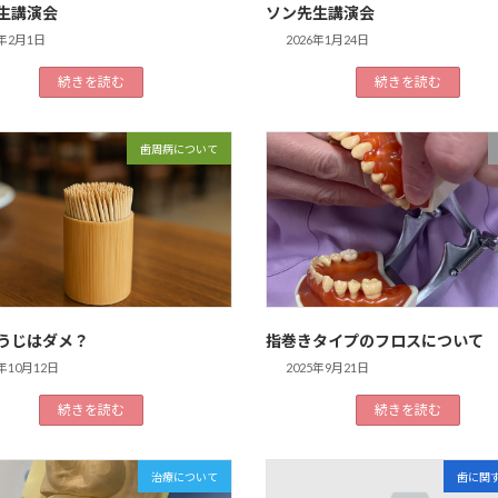
生講演会
ソン先生講演会
6年2月1日
2026年1月24日
続きを読む
続きを読む
歯周病について
うじはダメ？
指巻きタイプのフロスについて
5年10月12日
2025年9月21日
続きを読む
続きを読む
治療について
歯に関