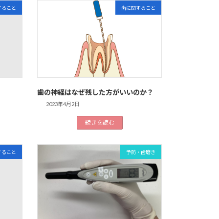
すること
歯に関すること
て
歯の神経はなぜ残した方がいいのか？
2023年4月2日
続きを読む
すること
予防・歯磨き