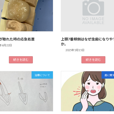
が取れた時の応急処置
上顎7番頬側はなぜ虫歯になりや
か。
5年6月22日
2025年5月15日
続きを読む
続きを読む
治療について
歯に関