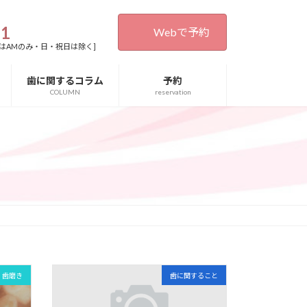
31
Webで予約
0[木・土曜日はAMのみ・日・祝日は除く]
歯に関するコラム
予約
COLUMN
reservation
・歯磨き
歯に関すること