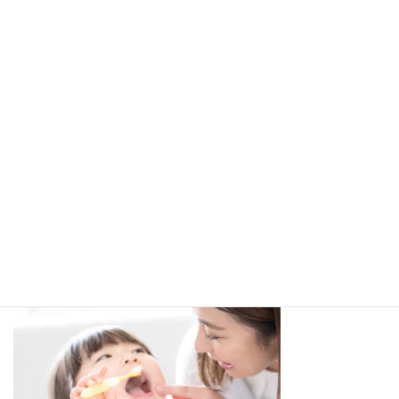
コ
ナ
ン
ビ
テ
ゲ
ン
ー
ツ
シ
へ
ョ
メディア
ス
ン
キ
に
ッ
移
プ
動
ホーム
syouhishikaimg01
syouhishikaimg01
syouhishikaimg01
最
2025年2月26日
2025年2月26日
里恵子深谷
終
更
新
日
時
: