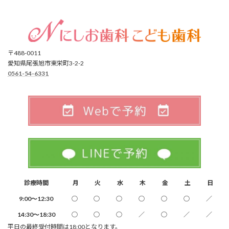
〒488-0011
愛知県尾張旭市東栄町3-2-2
0561-54-6331
診療時間
月
火
水
木
金
土
日
9:00～12:30
○
○
○
○
○
○
／
14:30～18:30
○
○
○
／
○
／
／
平日の最終受付時間は18:00となります。