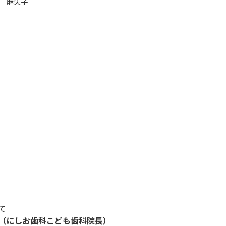
 麻矢子
て
（にしお歯科こども歯科院長）