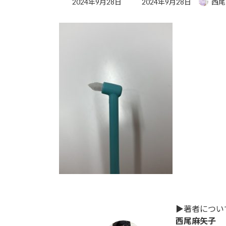
2024年9月28日
2024年9月28日
西尾
終
更
新
日
時
:
▶︎著者につい
西尾麻矢子 