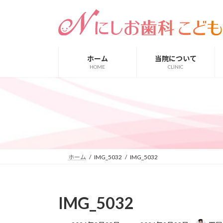
コ
ナ
ン
ビ
テ
ゲ
ン
ー
ツ
シ
ホーム
当院について
へ
ョ
HOME
CLINIC
ス
ン
キ
に
ッ
移
プ
動
ホーム
IMG_5032
IMG_5032
IMG_5032
最