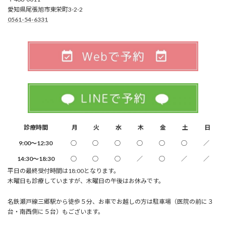
愛知県尾張旭市東栄町3-2-2
0561-54-6331
診療時間
月
火
水
木
金
土
日
9:00～12:30
○
○
○
○
○
○
／
14:30～18:30
○
○
○
／
○
／
／
平日の最終受付時間は18:00となります。
木曜日も診療していますが、木曜日の午後はお休みです。
名鉄瀬戸線三郷駅から徒歩５分、お車でお越しの方は駐車場（医院の前に３
台・南西側に５台）もございます。