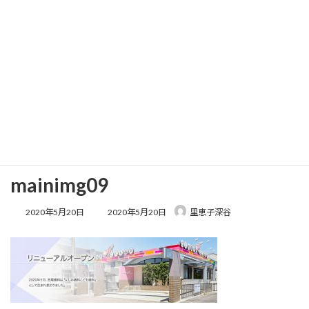
コ
ナ
ン
ビ
テ
ゲ
ン
ー
ツ
シ
へ
ョ
メディア
ス
ン
キ
に
ッ
移
プ
動
ホーム
mainimg09
mainimg09
mainimg09
最
2020年5月20日
2020年5月20日
里恵子深谷
終
更
新
日
時
: