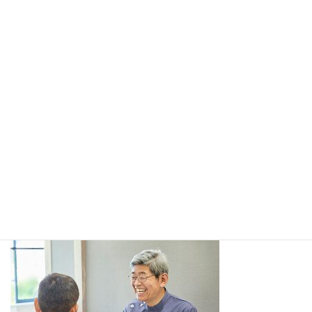
コ
ナ
ン
ビ
テ
ゲ
ン
ー
ツ
シ
へ
ョ
メディア
ス
ン
キ
に
ッ
移
プ
動
ホーム
tuyomi02
tuyomi02
tuyomi02
最
2020年5月15日
2020年5月15日
里恵子深谷
終
更
新
日
時
: