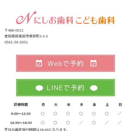
〒488-0011
愛知県尾張旭市東栄町3-2-2
0561-54-6331
診療時間
月
火
水
木
金
土
日
9:00～12:30
○
○
○
○
○
○
／
14:30～18:30
○
○
○
／
○
／
／
平日の最終受付時間は18:00となります。