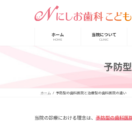
コ
ナ
ン
ビ
テ
ゲ
ン
ー
ツ
シ
ホーム
当院について
へ
ョ
HOME
CLINIC
ス
ン
キ
に
ッ
移
予防型
プ
動
ホーム
予防型の歯科医院と治療型の歯科医院の違い
当院の診療における理念は、
予防型の歯科医