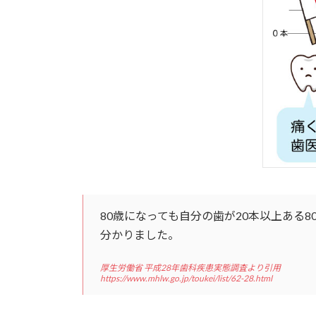
80歳になっても自分の歯が20本以上ある8
分かりました。
厚生労働省 平成28年歯科疾患実態調査より引用
https://www.mhlw.go.jp/toukei/list/62-28.html