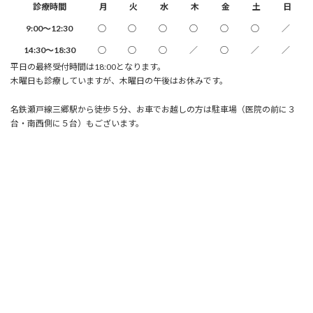
診療時間
月
火
水
木
金
土
日
9:00～12:30
○
○
○
○
○
○
／
14:30～18:30
○
○
○
／
○
／
／
平日の最終受付時間は18:00となります。
木曜日も診療していますが、木曜日の午後はお休みです。
名鉄瀬戸線三郷駅から徒歩５分、お車でお越しの方は駐車場（医院の前に３
台・南西側に５台）もございます。