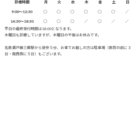
診療時間
月
火
水
木
金
土
日
9:00～12:30
○
○
○
○
○
○
／
14:30～18:30
○
○
○
／
○
／
／
平日の最終受付時間は18:00となります。
木曜日も診療していますが、木曜日の午後はお休みです。
名鉄瀬戸線三郷駅から徒歩５分、お車でお越しの方は駐車場（医院の前に３
台・南西側に５台）もございます。