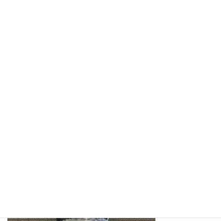
コ
ナ
ン
ビ
テ
ゲ
ン
ー
ツ
シ
へ
ョ
メディア
ス
ン
キ
に
ッ
移
プ
動
ホーム
9a096fda6535034c58fe161878d984c1-1
9a096fda6535034c58fe161878d984c1-1
9a096fda6535034c58fe161878d
984c1-1
最
2021年3月10日
2021年3月10日
西尾 麻矢子
終
更
新
日
時