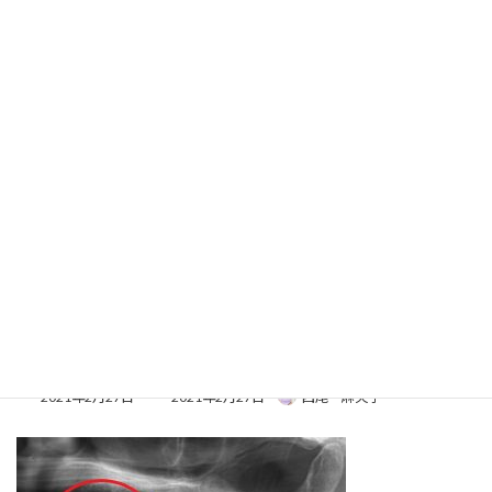
コ
ナ
ン
ビ
テ
ゲ
ン
ー
ツ
シ
へ
ョ
メディア
ス
ン
キ
に
ッ
移
プ
動
ホーム
756127abd31823bfd53a824c26482d71-1
756127abd31823bfd53a824c26482d71-1
756127abd31823bfd53a824c26
482d71-1
最
2021年2月27日
2021年2月27日
西尾 麻矢子
終
更
新
日
時