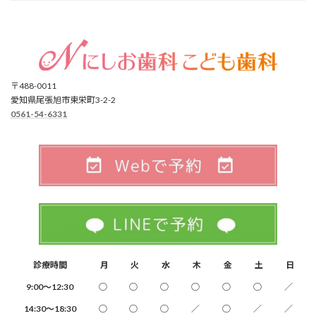
〒488-0011
愛知県尾張旭市東栄町3-2-2
0561-54-6331
診療時間
月
火
水
木
金
土
日
9:00～12:30
○
○
○
○
○
○
／
14:30～18:30
○
○
○
／
○
／
／