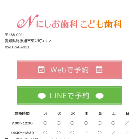
〒488-0011
愛知県尾張旭市東栄町3-2-2
0561-54-6331
診療時間
月
火
水
木
金
土
日
9:00～12:30
○
○
○
○
○
○
／
14:30～18:30
○
○
○
／
○
／
／