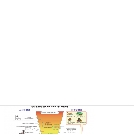
コ
ナ
ン
ビ
テ
ゲ
ン
ー
ツ
シ
へ
ョ
メディア
ス
ン
キ
に
ッ
移
プ
動
ホーム
放射線被ばく早見図
放射線被ばく早見図
放射線被ばく早見図
最
2019年7月17日
2019年7月17日
西尾 麻矢子
終
更
新
日
時
: