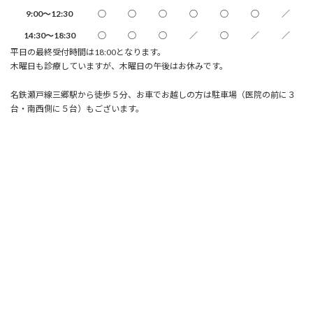
9:00～12:30
○
○
○
○
○
○
／
14:30～18:30
○
○
○
／
○
／
／
平日の最終受付時間は18:00となります。
木曜日も診療していますが、木曜日の午後はお休みです。
名鉄瀬戸線三郷駅から徒歩５分、お車でお越しの方は駐車場（医院の前に３
台・南西側に５台）もございます。