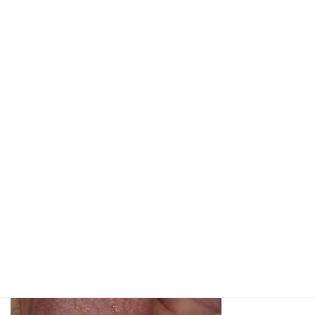
コ
ナ
ン
ビ
テ
ゲ
ン
ー
ツ
シ
へ
ョ
メディア
ス
ン
キ
に
ッ
移
プ
動
ホーム
SHOFU DENTAL DIGITAL CAMERA
SHOFU DENTAL DIGITAL CAMERA
SHOFU DENTAL DIGITAL
CAMERA
最
2021年1月6日
2021年1月6日
西尾 麻矢子
終
更
新
日
時