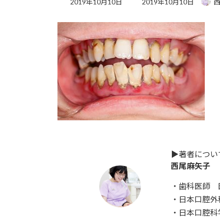
2019年10月10日
2019年10月10日
終
更
新
日
時
:
▶︎著者につい
西尾麻矢子 
・歯科医師 
・日本口腔外
・日本口腔科