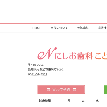
HOME
当院について
予防歯科
唾液検
〒488-0011
愛知県尾張旭市東栄町3-2-2
0561-54-6331
診療時間
月
火
水