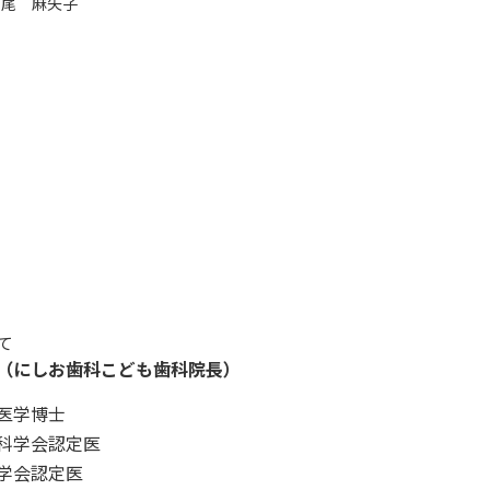
西尾 麻矢子
て
（にしお歯科こども歯科院長）
医学博士
科学会認定医
学会認定医