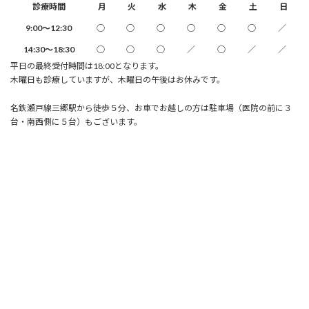
診療時間
月
火
水
木
金
土
日
9:00～12:30
○
○
○
○
○
○
／
14:30～18:30
○
○
○
／
○
／
／
平日の最終受付時間は18:00となります。
木曜日も診療していますが、木曜日の午後はお休みです。
名鉄瀬戸線三郷駅から徒歩５分、お車でお越しの方は駐車場（医院の前に３
台・南西側に５台）もございます。