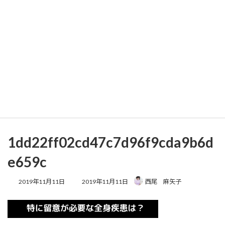
コ
ナ
ン
ビ
テ
ゲ
ン
ー
ツ
シ
へ
ョ
メディア
ス
ン
キ
に
ッ
移
プ
動
ホーム
1dd22ff02cd47c7d96f9cda9b6de659c
1dd22ff02cd47c7d96f9cda9b6de659c
1dd22ff02cd47c7d96f9cda9b6d
e659c
最
2019年11月11日
2019年11月11日
西尾 麻矢子
終
更
新
日
時