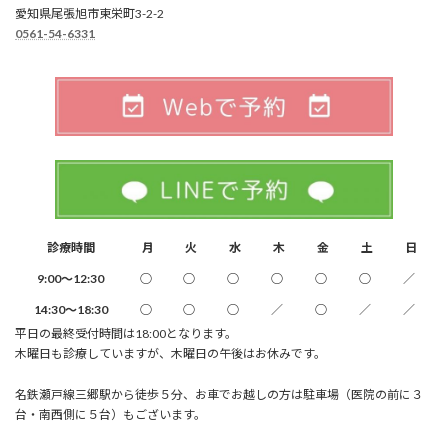
愛知県尾張旭市東栄町3-2-2
0561-54-6331
診療時間
月
火
水
木
金
土
日
9:00～12:30
○
○
○
○
○
○
／
14:30～18:30
○
○
○
／
○
／
／
平日の最終受付時間は18:00となります。
木曜日も診療していますが、木曜日の午後はお休みです。
名鉄瀬戸線三郷駅から徒歩５分、お車でお越しの方は駐車場（医院の前に３
台・南西側に５台）もございます。