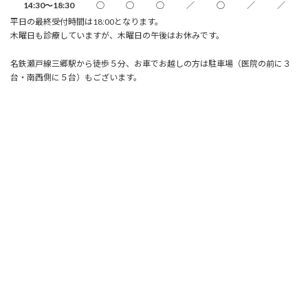
14:30～18:30
○
○
○
／
○
／
／
平日の最終受付時間は18:00となります。
木曜日も診療していますが、木曜日の午後はお休みです。
名鉄瀬戸線三郷駅から徒歩５分、お車でお越しの方は駐車場（医院の前に３
台・南西側に５台）もございます。