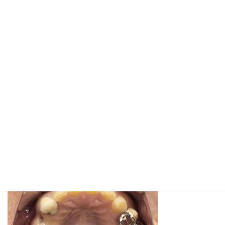
コ
ナ
ン
ビ
テ
ゲ
ン
ー
ツ
シ
へ
ョ
メディア
ス
ン
キ
に
ッ
移
プ
動
ホーム
IMG_4802
IMG_4802
IMG_4802
最
2020年1月27日
2020年1月27日
西尾 麻矢子
終
更
新
日
時
: