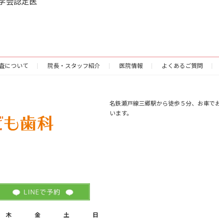
学会認定医
査について
院長・スタッフ紹介
医院情報
よくあるご質問
名鉄瀬戸線三郷駅から徒歩５分、お車で
います。
木
金
土
日