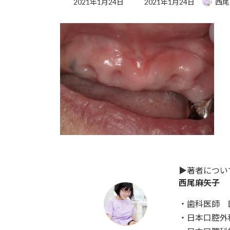
2021年1月24日
2021年1月24日
西尾
終
更
新
日
時
:
▶︎著者につい
西尾麻矢子 
・歯科医師 
・日本口腔外