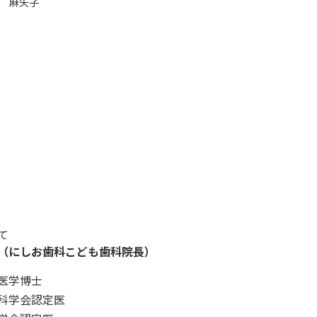
 麻矢子
て
（にしお歯科こども歯科院長）
医学博士
科学会認定医