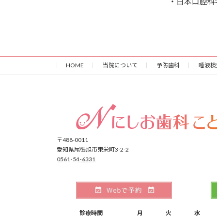
・日本口腔科
HOME
当院について
予防歯科
唾液検
〒488-0011
愛知県尾張旭市東栄町3-2-2
0561-54-6331
診療時間
月
火
水