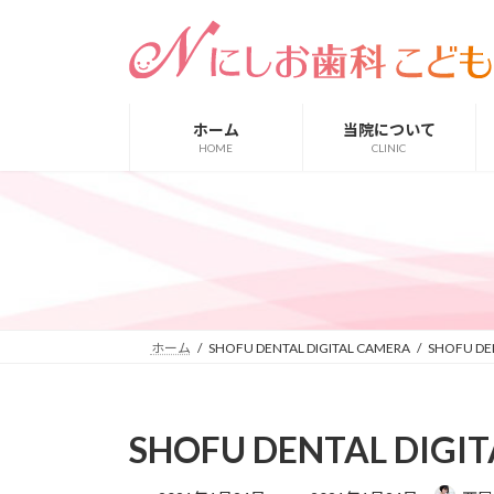
コ
ナ
ン
ビ
テ
ゲ
ン
ー
ツ
シ
ホーム
当院について
へ
ョ
HOME
CLINIC
ス
ン
キ
に
ッ
移
プ
動
ホーム
SHOFU DENTAL DIGITAL CAMERA
SHOFU DE
SHOFU DENTAL DIGI
最