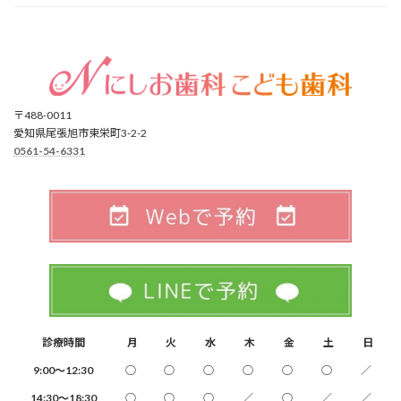
〒488-0011
愛知県尾張旭市東栄町3-2-2
0561-54-6331
診療時間
月
火
水
木
金
土
日
9:00～12:30
○
○
○
○
○
○
／
14:30～18:30
○
○
○
／
○
／
／