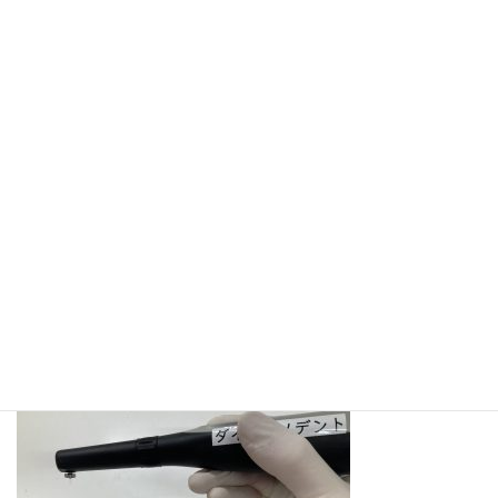
コ
ナ
ン
ビ
テ
ゲ
ン
ー
ツ
シ
へ
ョ
メディア
ス
ン
キ
に
ッ
移
プ
動
ホーム
IMG_3528
IMG_3528
IMG_3528
最
2022年12月20日
2022年12月20日
西尾 麻矢子
終
更
新
日
時
: