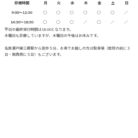
診療時間
月
火
水
木
金
土
日
9:00～12:30
○
○
○
○
○
○
／
14:30～18:30
○
○
○
／
○
／
／
平日の最終受付時間は18:00となります。
木曜日も診療していますが、木曜日の午後はお休みです。
名鉄瀬戸線三郷駅から徒歩５分、お車でお越しの方は駐車場（医院の前に３
台・南西側に５台）もございます。