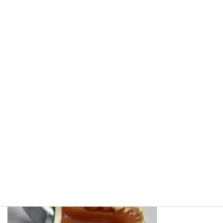
コ
ナ
ン
ビ
テ
ゲ
ン
ー
ツ
シ
へ
ョ
メディア
ス
ン
キ
に
ッ
移
プ
動
ホーム
IMG_4247
IMG_4247
IMG_4247
最
2023年11月20日
2023年11月20日
西尾 麻矢子
終
更
新
日
時
: