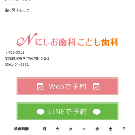
歯に関すること
〒488-0011
愛知県尾張旭市東栄町3-2-2
0561-54-6331
診療時間
月
火
水
木
金
土
日