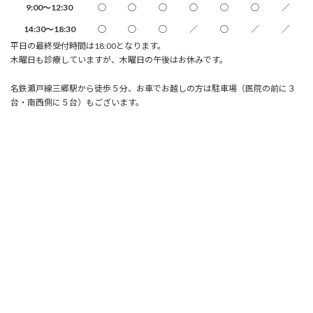
9:00～12:30
○
○
○
○
○
○
／
14:30～18:30
○
○
○
／
○
／
／
平日の最終受付時間は18:00となります。
木曜日も診療していますが、木曜日の午後はお休みです。
名鉄瀬戸線三郷駅から徒歩５分、お車でお越しの方は駐車場（医院の前に３
台・南西側に５台）もございます。