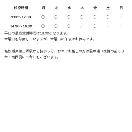
診療時間
月
火
水
木
金
土
日
9:00～12:30
○
○
○
○
○
○
／
14:30～18:30
○
○
○
／
○
／
／
平日の最終受付時間は18:00となります。
木曜日も診療していますが、木曜日の午後はお休みです。
名鉄瀬戸線三郷駅から徒歩５分、お車でお越しの方は駐車場（医院の前に３
台・南西側に５台）もございます。