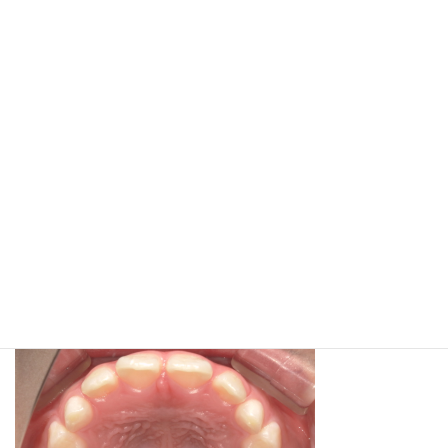
コ
ナ
ン
ビ
テ
ゲ
ン
ー
ツ
シ
へ
ョ
メディア
ス
ン
キ
に
ッ
移
プ
動
ホーム
左上６ 形成不全
左上６ 形成不全
左上６ 形成不全
最
2024年4月23日
2024年4月23日
西尾 麻矢子
終
更
新
日
時
: