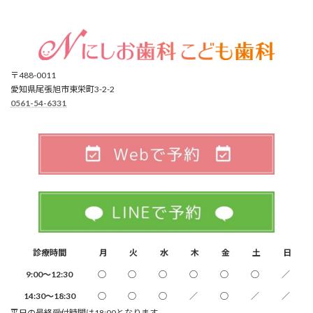
〒488-0011
愛知県尾張旭市東栄町3-2-2
0561-54-6331
診療時間
月
火
水
木
金
土
日
9:00～12:30
○
○
○
○
○
○
／
14:30～18:30
○
○
○
／
○
／
／
平日の最終受付時間は18:00となります。