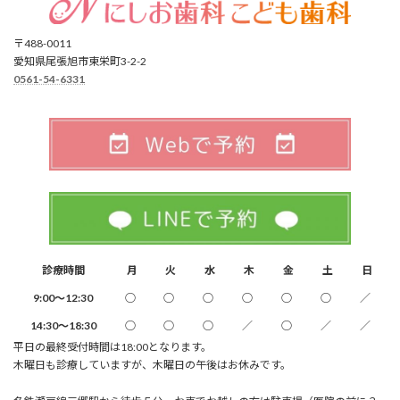
〒488-0011
愛知県尾張旭市東栄町3-2-2
0561-54-6331
診療時間
月
火
水
木
金
土
日
9:00～12:30
○
○
○
○
○
○
／
14:30～18:30
○
○
○
／
○
／
／
平日の最終受付時間は18:00となります。
木曜日も診療していますが、木曜日の午後はお休みです。