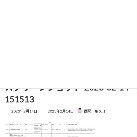
コ
ナ
ン
ビ
テ
ゲ
ン
ー
ツ
シ
へ
ョ
メディア
ス
ン
キ
に
ッ
移
プ
動
ホーム
スクリーンショット-2023-02-14-151513
スクリーンショット-2023-02-14-151513
スクリーンショット-2023-02-14-
151513
最
2023年2月14日
2023年2月14日
西尾 麻矢子
終
更
新
日