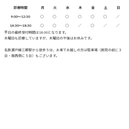
診療時間
月
火
水
木
金
土
日
9:00～12:30
○
○
○
○
○
○
／
14:30～18:30
○
○
○
／
○
／
／
平日の最終受付時間は18:00となります。
木曜日も診療していますが、木曜日の午後はお休みです。
名鉄瀬戸線三郷駅から徒歩５分、お車でお越しの方は駐車場（医院の前に３
台・南西側に５台）もございます。