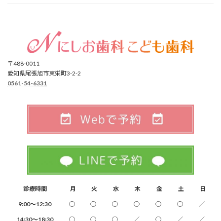
〒488-0011
愛知県尾張旭市東栄町3-2-2
0561-54-6331
診療時間
月
火
水
木
金
土
日
9:00～12:30
○
○
○
○
○
○
／
14:30～18:30
○
○
○
／
○
／
／