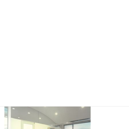
コ
ナ
ン
ビ
テ
ゲ
ン
ー
ツ
シ
へ
ョ
メディア
ス
ン
キ
に
ッ
移
プ
動
ホーム
名称未設定のデザイン (4)
名称未設定のデザイン (4)
名称未設定のデザイン (4)
最
2019年3月25日
2019年3月25日
西尾 麻矢子
終
更
新
日
時
: