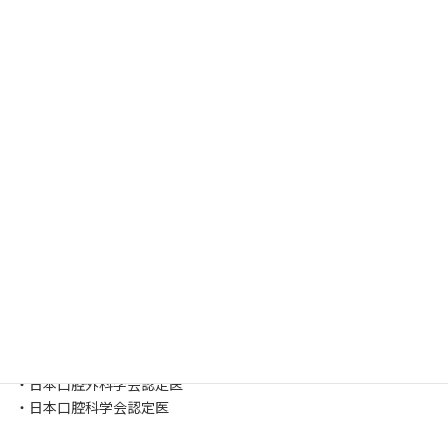
▶︎著者について
西尾麻矢子 （にしお歯科こども歯科院長）
・歯科医師 医学博士
・日本口腔外科学会認定医
・日本口腔科学会認定医
歯に関すること
カテゴリー
西尾麻矢子
・歯科医師 医学博士
・日本口腔外科学会認定医
・日本口腔科学会認定医