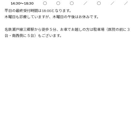
14:30～18:30
○
○
○
／
○
／
／
平日の最終受付時間は18:00となります。
木曜日も診療していますが、木曜日の午後はお休みです。
名鉄瀬戸線三郷駅から徒歩５分、お車でお越しの方は駐車場（医院の前に３
台・南西側に５台）もございます。