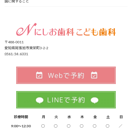
歯に関すること
〒488-0011
愛知県尾張旭市東栄町3-2-2
0561-54-6331
診療時間
月
火
水
木
金
土
日
9:00～12:30
○
○
○
○
○
○
／