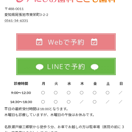
〒488-0011
愛知県尾張旭市東栄町3-2-2
0561-54-6331
診療時間
月
火
水
木
金
土
日
9:00～12:30
○
○
○
○
○
○
／
14:30～18:30
○
○
○
／
○
／
／
平日の最終受付時間は18:00となります。
木曜日も診療していますが、木曜日の午後はお休みです。
名鉄瀬戸線三郷駅から徒歩５分、お車でお越しの方は駐車場（医院の前に３