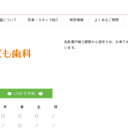
査について
院長・スタッフ紹介
医院情報
よくあるご質問
名鉄瀬戸線三郷駅から徒歩５分、お車で
います。
木
金
土
日
○
○
○
／
／
○
／
／