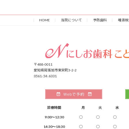
HOME
当院について
予防歯科
唾液検
〒488-0011
愛知県尾張旭市東栄町3-2-2
0561-54-6331
診療時間
月
火
水
9:00～12:30
○
○
○
14:30～18:30
○
○
○