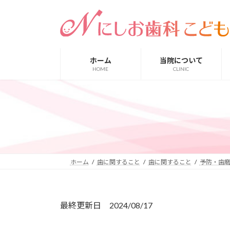
コ
ナ
ン
ビ
テ
ゲ
ン
ー
ツ
シ
ホーム
当院について
へ
ョ
HOME
CLINIC
ス
ン
キ
に
ッ
移
プ
動
ホーム
歯に関すること
歯に関すること
予防・歯
最終更新日 2024/08/17