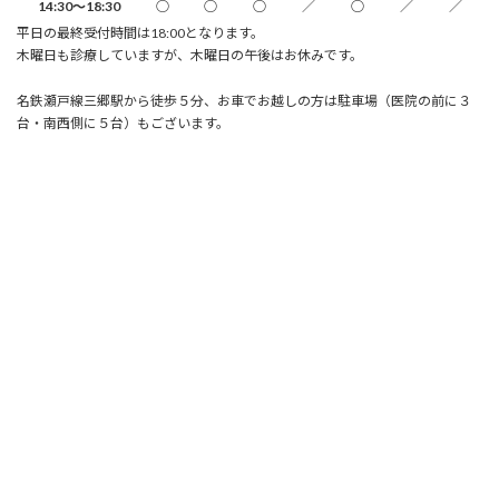
14:30～18:30
○
○
○
／
○
／
／
平日の最終受付時間は18:00となります。
木曜日も診療していますが、木曜日の午後はお休みです。
名鉄瀬戸線三郷駅から徒歩５分、お車でお越しの方は駐車場（医院の前に３
台・南西側に５台）もございます。