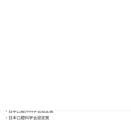
西尾麻矢子 （にしお歯科こども歯科院長）
・歯科医師 医学博士
・日本口腔外科学会認定医
・日本口腔科学会認定医
小児歯科
、
歯に関すること
カテゴリー
西尾麻矢子
・歯科医師 医学博士
・日本口腔外科学会認定医
・日本口腔科学会認定医